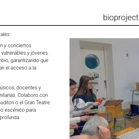
bio
projec
cales
n y conciertos
 vulnerables y jóvenes.
bio, garantizando que
an el acceso a la
úsicos, docentes y
itarias. Colaboro con
uditori o el Gran Teatre
 lo escénico para
 profunda