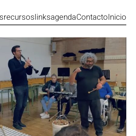
ts
recursos
links
agenda
Contacto
Inicio