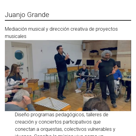
Ir
al
Juanjo Grande
contenido
Mediación musical y dirección creativa de proyectos
musicales
Diseño programas pedagógicos, talleres de
creación y conciertos participativos que
conectan a orquestas, colectivos vulnerables y