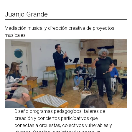
Ir
al
Juanjo Grande
contenido
Mediación musical y dirección creativa de proyectos
musicales
Diseño programas pedagógicos, talleres de
creación y conciertos participativos que
conectan a orquestas, colectivos vulnerables y