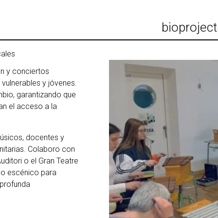
bio
projec
cales
n y conciertos
 vulnerables y jóvenes.
bio, garantizando que
an el acceso a la
úsicos, docentes y
itarias. Colaboro con
uditori o el Gran Teatre
 lo escénico para
 profunda