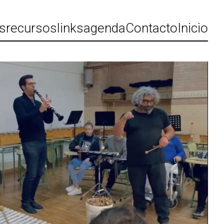
ts
recursos
links
agenda
Contacto
Inicio