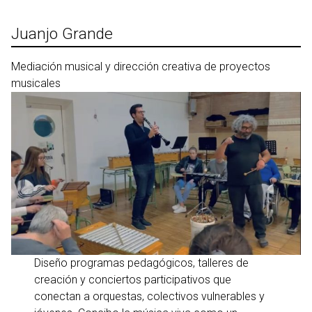
Ir
al
Juanjo Grande
contenido
Mediación musical y dirección creativa de proyectos
musicales
Diseño programas pedagógicos, talleres de
creación y conciertos participativos que
conectan a orquestas, colectivos vulnerables y