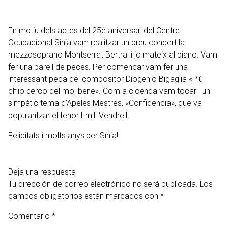
En motiu dels actes del 25è aniversari del
Centre
Ocupacional Sinia
vam realitzar un breu concert la
mezzosoprano Montserrat Bertral i jo mateix al piano. Vam
fer una parell de peces. Per començar vam fer una
interessant peça del compositor Diogenio Bigaglia «Più
ch’io cerco del moi bene». Com a cloenda vam tocar un
simpàtic tema d’Apeles Mestres, «Confidencia», que va
popularitzar el tenor Emili Vendrell.
Felicitats i molts anys per Sínia!
Deja una respuesta
Tu dirección de correo electrónico no será publicada.
Los
campos obligatorios están marcados con
*
Comentario
*