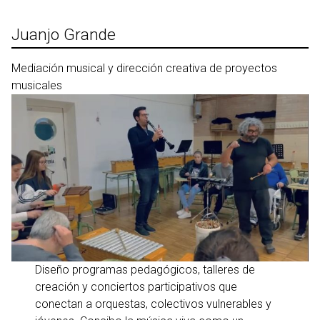
Ir
al
Juanjo Grande
contenido
Mediación musical y dirección creativa de proyectos
musicales
Diseño programas pedagógicos, talleres de
creación y conciertos participativos que
conectan a orquestas, colectivos vulnerables y