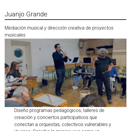
Ir
al
Juanjo Grande
contenido
Mediación musical y dirección creativa de proyectos
musicales
Diseño programas pedagógicos, talleres de
creación y conciertos participativos que
conectan a orquestas, colectivos vulnerables y