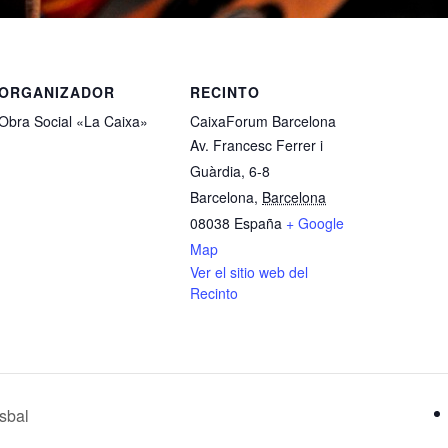
ORGANIZADOR
RECINTO
Obra Social «La Caixa»
CaixaForum Barcelona
Av. Francesc Ferrer i
Guàrdia, 6-8
Barcelona
,
Barcelona
08038
España
+ Google
Map
Ver el sitio web del
Recinto
sbal