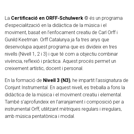
La
Certificació en ORFF-Schulwerk ©
és un programa
d’especialització en la didàctica de la música i el
moviment, basat en l’enfocament creatiu de Carl Orff i
Gunild Keetman.
Orff Catalunya
ja fa tres anys que
desenvolupa aquest programa que es divideix en tres
nivells (Nivell 1, 2 i 3) i que té com a objectiu combinar
vivència, reflexió i pràctica. Aquest procés permet un
creixement artístic, docent i personal.
En la formació de
Nivell 3 (N3)
, he impartit l’assignatura de
Conjunt Instrumental. En aquest nivell, es treballa a fons la
didàctica de la música i el moviment creatiu i elemental.
També s’aprofundeix en l’arranjament i composició per a
instrumental Orff, utilitzant mètriques regulars i irregulars,
amb música pentatònica i modal.