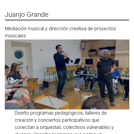
Ir
al
Juanjo Grande
contenido
Mediación musical y dirección creativa de proyectos
musicales
Diseño programas pedagógicos, talleres de
creación y conciertos participativos que
conectan a orquestas, colectivos vulnerables y