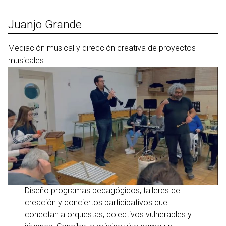
Ir
al
Juanjo Grande
contenido
Mediación musical y dirección creativa de proyectos
musicales
Diseño programas pedagógicos, talleres de
creación y conciertos participativos que
conectan a orquestas, colectivos vulnerables y