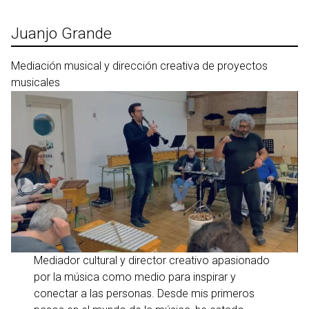
Ir
al
Juanjo Grande
contenido
Mediación musical y dirección creativa de proyectos
musicales
Mediador cultural y director creativo apasionado
por la música como medio para inspirar y
conectar a las personas. Desde mis primeros