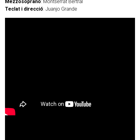
Mezzosoprano
: Montserrat Bertral
Teclat i direcció
:
Juanjo Grande