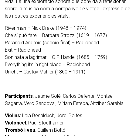
vida. És una exploració sonora que convida a reflexionar
sobre la música com a companya de viatge i expressió de
les nostres experiències vitals.
River man – Nick Drake (1948 – 1974)
Che si può fare – Barbara Strozzi (1619 – 1677)
Paranoid Android (secció final) – Radiohead
Exit – Radiohead
Son nata a lagrimar – G.F. Handel (1685 – 1759)
Everything it’s in right place – Radiohead
Urlicht – Gustav Mahler (1860 – 1911)
Participants
: Jaume Solé, Carlos Defente, Montse
Sagarra, Vero Sandoval, Miriam Estepa, Aitziber Sarabia
Violins
: Laia Besalduch, Jordi Boltes
Violoncel
:
Paul Stouthamer
Trombó i veu
: Guillem Boltó