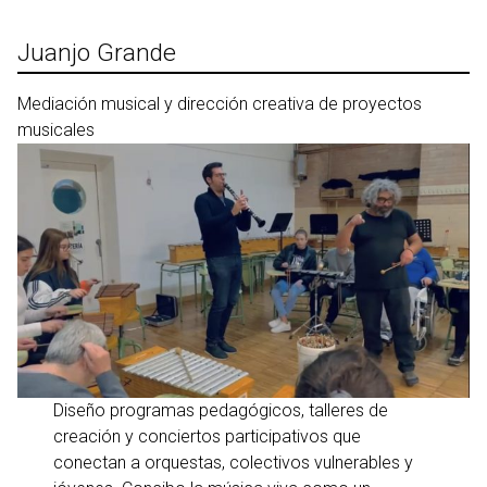
Ir
al
Juanjo Grande
contenido
Mediación musical y dirección creativa de proyectos
musicales
Diseño programas pedagógicos, talleres de
creación y conciertos participativos que
conectan a orquestas, colectivos vulnerables y